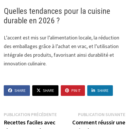
Quelles tendances pour la cuisine
durable en 2026 ?
L’accent est mis sur l’alimentation locale, la réduction
des emballages grâce à l’achat en vrac, et l’utilisation
intégrale des produits, favorisant ainsi durabilité et
innovation culinaire.
SHARE
SHARE
PIN IT
SHARE
Navigation
Publication
P
PUBLICATION PRÉCÉDENTE
PUBLICATION SUIVANTE
précédente :
s
Recettes faciles avec
Comment réussir une
de