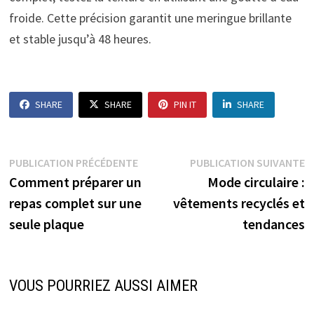
froide. Cette précision garantit une meringue brillante
et stable jusqu’à 48 heures.
SHARE
SHARE
PIN IT
SHARE
Navigation
Publication
P
PUBLICATION PRÉCÉDENTE
PUBLICATION SUIVANTE
précédente :
s
Comment préparer un
Mode circulaire :
de
repas complet sur une
vêtements recyclés et
l’article
seule plaque
tendances
VOUS POURRIEZ AUSSI AIMER