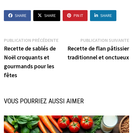
SHARE
SHARE
PIN IT
SHARE
Navigation
Publication
P
PUBLICATION PRÉCÉDENTE
PUBLICATION SUIVANTE
précédente :
s
Recette de sablés de
Recette de flan pâtissier
de
Noël croquants et
traditionnel et onctueux
l’article
gourmands pour les
fêtes
VOUS POURRIEZ AUSSI AIMER