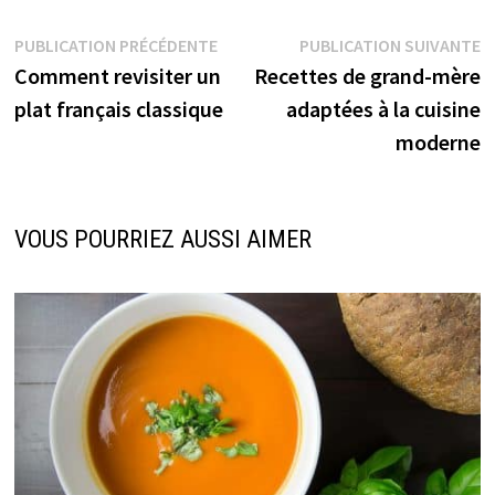
Navigation
Publication
P
PUBLICATION PRÉCÉDENTE
PUBLICATION SUIVANTE
précédente :
s
Comment revisiter un
Recettes de grand-mère
de
plat français classique
adaptées à la cuisine
l’article
moderne
VOUS POURRIEZ AUSSI AIMER