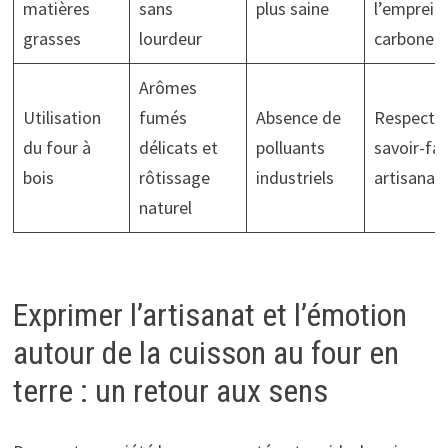
matières
sans
plus saine
l’emprein
grasses
lourdeur
carbone
Arômes
Utilisation
fumés
Absence de
Respect 
du four à
délicats et
polluants
savoir-fai
bois
rôtissage
industriels
artisanau
naturel
Exprimer l’artisanat et l’émotion
autour de la cuisson au four en
terre : un retour aux sens