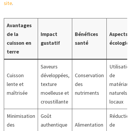
site
.
Avantages
de la
Impact
Bénéfices
Aspects
cuisson en
gustatif
santé
écologiq
terre
Saveurs
Utilisatio
Cuisson
développées,
Conservation
de
lente et
texture
des
matériau
maîtrisée
moelleuse et
nutriments
naturels
croustillante
locaux
Minimisation
Goût
Réductio
des
authentique
Alimentation
de