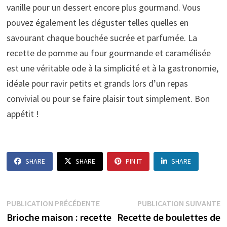
vanille pour un dessert encore plus gourmand. Vous
pouvez également les déguster telles quelles en
savourant chaque bouchée sucrée et parfumée. La
recette de pomme au four gourmande et caramélisée
est une véritable ode à la simplicité et à la gastronomie,
idéale pour ravir petits et grands lors d’un repas
convivial ou pour se faire plaisir tout simplement. Bon
appétit !
SHARE
SHARE
PIN IT
SHARE
Navigation
Publication
P
PUBLICATION PRÉCÉDENTE
PUBLICATION SUIVANTE
précédente :
s
Brioche maison : recette
Recette de boulettes de
de