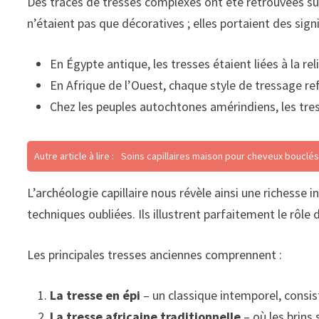
Des traces de tresses complexes ont été retrouvées su
n’étaient pas que décoratives ; elles portaient des sig
En Égypte antique, les tresses étaient liées à la re
En Afrique de l’Ouest, chaque style de tressage refl
Chez les peuples autochtones amérindiens, les tres
Autre article à lire :
Soins capillaires maison pour cheveux bouclé
L’archéologie capillaire nous révèle ainsi une richesse
techniques oubliées. Ils illustrent parfaitement le rôle
Les principales tresses anciennes comprennent :
La tresse en épi
– un classique intemporel, consis
La tresse africaine traditionnelle
– où les brins 