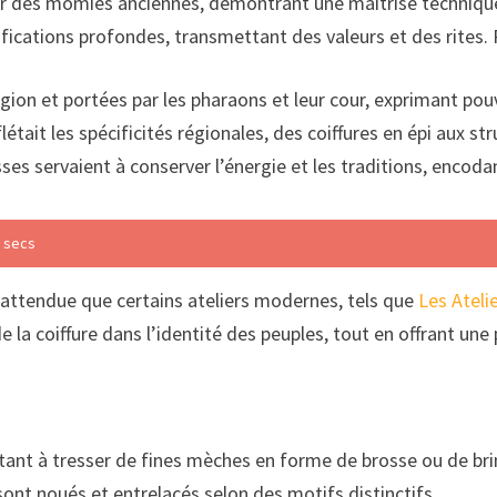
r des momies anciennes, démontrant une maîtrise technique 
nifications profondes, transmettant des valeurs et des rites.
ligion et portées par les pharaons et leur cour, exprimant pouv
était les spécificités régionales, des coiffures en épi aux st
ses servaient à conserver l’énergie et les traditions, encod
s secs
 inattendue que certains ateliers modernes, tels que
Les Ateli
 de la coiffure dans l’identité des peuples, tout en offrant u
tant à tresser de fines mèches en forme de brosse ou de brin
sont noués et entrelacés selon des motifs distinctifs.