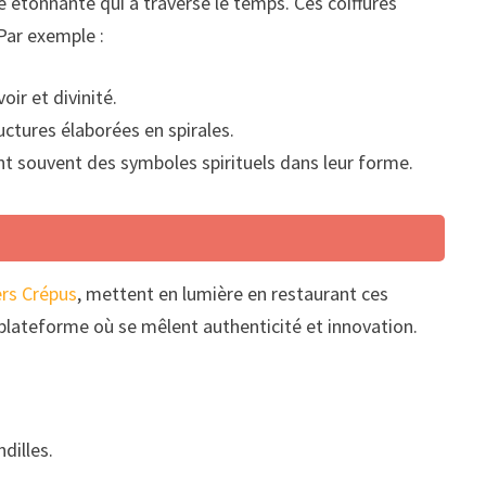
étonnante qui a traversé le temps. Ces coiffures
 Par exemple :
oir et divinité.
ructures élaborées en spirales.
ant souvent des symboles spirituels dans leur forme.
ers Crépus
, mettent en lumière en restaurant ces
ne plateforme où se mêlent authenticité et innovation.
dilles.