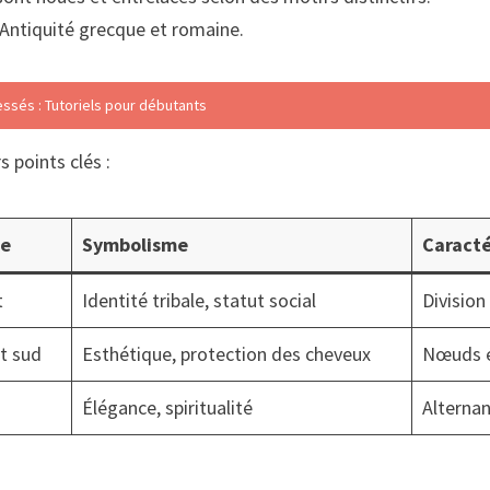
’Antiquité grecque et romaine.
ressés : Tutoriels pour débutants
 points clés :
le
Symbolisme
Caracté
t
Identité tribale, statut social
Divisio
et sud
Esthétique, protection des cheveux
Nœuds ét
Élégance, spiritualité
Alterna