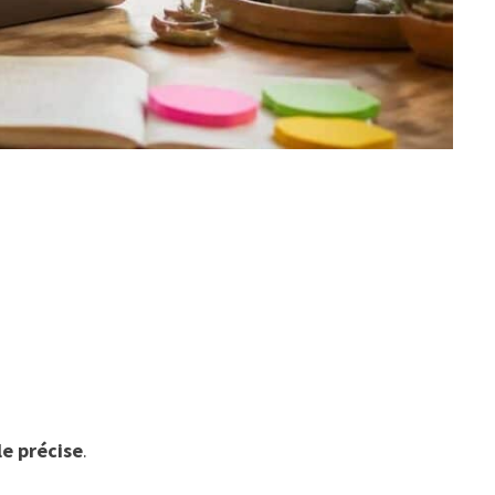
s
le précise
.