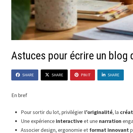
Astuces pour écrire un blog 
SHARE
SHARE
PIN IT
SHARE
En bref
Pour sortir du lot, privilégier
l’originalité
, la
créat
Une expérience
interactive
et une
narration
enga
Associer design, ergonomie et
format innovant
p